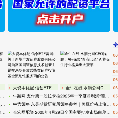
06
06
06
06
大资本优配 信创ETF富国: 关于新增广发证券股份有限公司为
金牛在线 水滴公司CEO沈鹏：AI+保险“奇点已至” AI
06
牛融网 支付第一股拉卡拉2025年一季度净利润“腰斩”，多重
05
斐
牛势策略 东吴期货研究所策略参考｜美豆价格上涨带动内盘双粕走
05
情
长宏网配资 2025年4月29日全国主要批发市场白萝卜价格行
05