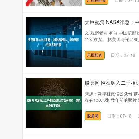
日期：07-18
天臣配资 NASA很急
文 观察者网 柳白 中国按
坐立难安。 据美国哥伦比亚广
深证成指
14311.01
.68
1.02%
200.89
1
日期：07-18
天臣配资
股巢网 网友购入二手相
来源：新华社微信公众号 前
存有100余张 数年前的照片
日期：07-18
股巢网