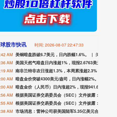
全球股市快讯
时间:
2026-08-07 22:47:35
:42 AM
美铜暗盘跌破6.7美元，日内跌幅1.6%。
美铜暗盘跌破6.7美元，日内跌幅1.6%。
:36 AM
美国天然气暗盘日内涨超1%，现报2.6763美元。
美国天
:19 AM
南非兰特非农日涨超1.3%，本周累涨超2.3%
周五（8
:00 AM
暗盘金价突破4300美元/盎司，日内涨幅2%。
暗盘金
:00 AM
暗盘金价（人民币）日内涨超2%，现报941.6635元/克。
暗盘金
:56 AM
根据美国证券交易委员会（SEC）文件披露：强生董事长兼首席执行官华金·杜阿托于8月5日在公开市场出售6523股强生股票，成交均价为每股258.739美元。
根据美
:55 AM
根据美国证券交易委员会（SEC）文件披露：强生董事长兼首席执行官华金·杜阿托于8月5日公开市场出售41,957股强生股票，成交平均价格为每股258.056美元。
根据美
:38 AM
市场消息：雷神公司获美国陆军5.35亿美元合同，生产陶式武器系统。
市场消