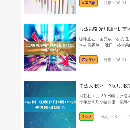
日期：06-01
星富优配
万达策略 家用咖啡机市
咖啡正在中国完成一次从"生
种身份买单。 近日，格米莱
日期：06-01
万达策略
牛达人 收评：A股1月收官
财联社 1 月 30 日电，沪
十年新高后小幅回落，最终站稳 
日期：06-01
牛达人