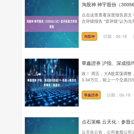
淘股神 神宇股份（3005
点击这里查看深度报告原文 举
次评级报告 “壹评级”认为当
日期：06-18
淘股神
華鑫證券 沪指、深成指
收！ 周五，大A股震荡调整
3.34万亿，较上一个交易日缩
日期：06-18
華鑫證券
点石策略 云天化：参股公
云天化公告，公司参股公司云