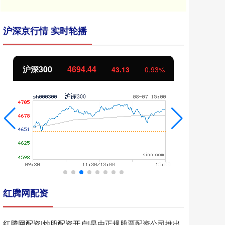
沪深京行情 实时轮播
北证50
1134.24
创
11.37
1.01%
红腾网配资
红腾网配资|炒股配资开户|是由正规股票配资公司推出