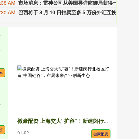
:38 AM
市场消息：雷神公司从美国导弹防御局获得一份价值7.45亿美元的合同。
市场
:30 AM
巴西将于 8 月 10 日拍卖至多 5 万份外汇互换合约。
巴西将
率182.27%
额
本
利润同比、环比实现双增长
。
微豪配资 上海交大“扩容”！新建闵行北校区打造“中国硅谷”，布局未来产业创新生态
资
01-02
微豪配资