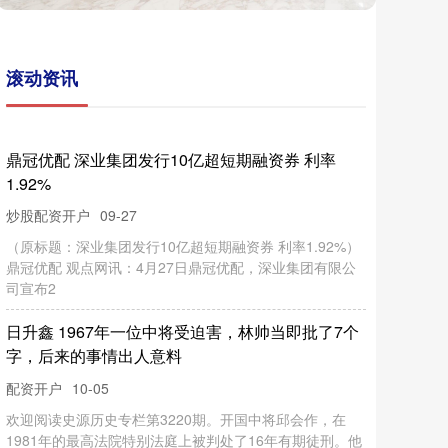
日
升
鑫
1
9
6
7
年
一
位
中
将
受
迫
害
，
林
帅
当
即
批
了
7
个
，
后
来
的
事
情
出
人
意
字
料
破2.6万亿元 再创历史新高
资开户
09-27
滚动资讯
门户
业
配
司
2
10-05
理
3
%
01-11
历
和
吴
红腾网配资