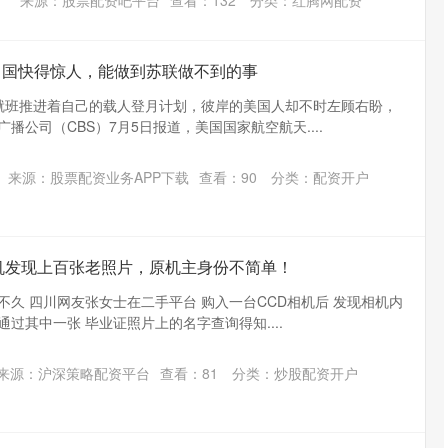
来源：股票配资吧平台
查看：
132
分类：
红腾网配资
：中国快得惊人，能做到苏联做不到的事
部就班推进着自己的载人登月计划，彼岸的美国人却不时左顾右盼，
播公司（CBS）7月5日报道，美国国家航空航天....
沪深300
4694.44
.42%
43.13
0.93%
来源：股票配资业务APP下载
查看：
90
分类：
配资开户
机发现上百张老照片，原机主身份不简单！
不久 四川网友张女士在二手平台 购入一台CCD相机后 发现相机内
 通过其中一张 毕业证照片上的名字查询得知....
来源：沪深策略配资平台
查看：
81
分类：
炒股配资开户