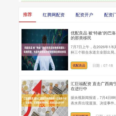
推荐
红腾网配资
配资开户
配资
优配良品 被“特赦”的
的那类移民
7月7日上午，在2026年1
杯三个联合东道主全部出局。而
日期：07-18
优配良品
汇巨福配资 直击广西南
在进行中
据央视新闻报道，7月4日8
表水库出现漫顶、决堤事件。
汇巨福配资