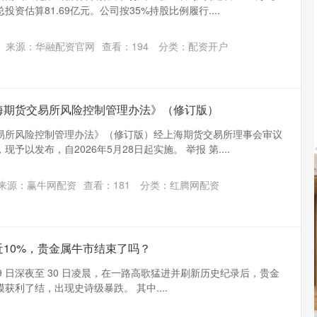
资估算81.69亿元。公司按35%持股比例履行....
来源：华融配资官网
查看：
194
分类：
配资开户
配
1
%
海期货交易所风险控制管理办法》（修订版）
易所风险控制管理办法》（修订版）经上海期货交易所理事会审议
以发布，自2026年5月28日起实施。 举报 第....
炒
来源：赢牛网配资
查看：
181
分类：
红腾网配资
近10%，贵金属牛市结束了吗？
 月 29 日深夜至 30 日凌晨，在一路高歌猛进并刷新历史纪录后，贵金
利了结，出现史诗级暴跌。 其中....