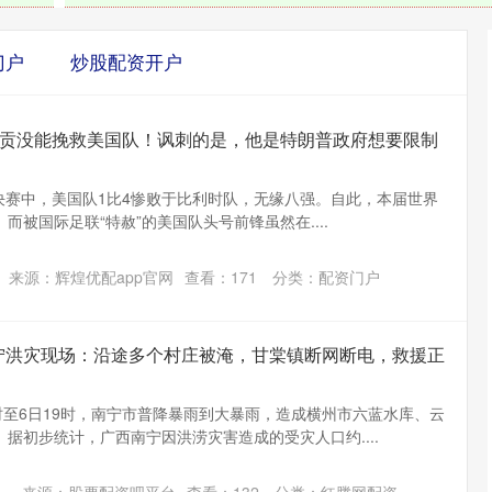
门户
炒股配资开户
巴洛贡没能挽救美国队！讽刺的是，他是特朗普政府想要限制
/8决赛中，美国队1比4惨败于比利时队，无缘八强。自此，本届世界
被国际足联“特赦”的美国队头号前锋虽然在....
来源：辉煌优配app官网
查看：
171
分类：
配资门户
宁洪灾现场：沿途多个村庄被淹，甘棠镇断网断电，救援正
时至6日19时，南宁市普降暴雨到大暴雨，造成横州市六蓝水库、云
据初步统计，广西南宁因洪涝灾害造成的受灾人口约....