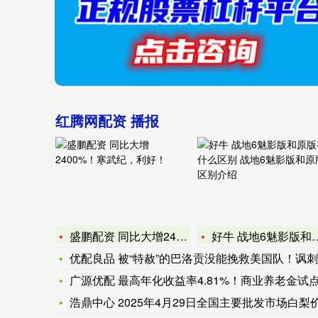
红腾网配资 播报
盛鹏配资 同比大增2400%！寒武纪，利好！
好牛 战地6魅影版和原版有什么区别 战地6魅影版和原版区别介
优配良品 被“特赦”的巴洛贡没能挽救美国队！讽刺的是，他是特
广源优配 最高年化收益率4.81%！商业养老金试点三年成效
浩鼎中心 2025年4月29日全国主要批发市场白梨价格行