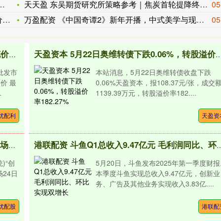
天天盈 东吴期货研究所策略参考｜焦炭首轮提降终落地，后市或这
05
情
万盈配资 《中国奇谭2》新年开播，中式美学与现实共鸣
05
优配利 2025年10月1日全国主要批发市场韭菜花价格行情
天盈资本 5月22日奥维转债下跌0.06%，转股溢价
批发市
本站消息，5月22日奥维转债收盘下跌
价 最
0.06%天盈资本，报108.37元/张，成交
.
1139.39万元，转股溢价率182....
优配利
天盈资
优配股 “创新·开放·共享发展”全球对话会美国专场在华盛顿举行
港联配资 斗鱼Q1总收入9.47亿元 毛
)“创
5月20日，斗鱼发布2025年第一季度财报
24日
本季度斗鱼实现总收入9.47亿元，创新业
务、广告及其他业务实现收入3.83亿....
优配股
港联配