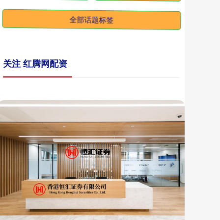
鼎
冠
优
深
业
集
团
发
行
1
0
亿
超
短
期
融
资
券
利
率
.
9
2
全部话题标签
关注 红腾网配资
股配资开户