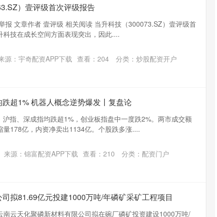
63.SZ）壹评级首次评级报告
报 文章作者 壹评级 相关阅读 当升科技（300073.SZ）壹评级首
升科技在成长空间方面表现突出，因此....
来源：宇奇配资APP下载
查看：
204
分类：
炒股配资开户
均跌超1% 机器人概念逆势爆发丨复盘论
，沪指、深成指均跌超1%，创业板指盘中一度跌2%。两市成交额
量178亿，内资净卖出1134亿。个股跌多涨....
来源：锦富配资APP下载
查看：
210
分类：
配资门户
司拟81.69亿元投建1000万吨/年磷矿采矿工程项目
南云天化聚磷新材料有限公司拟在碗厂磷矿投资建设1000万吨/