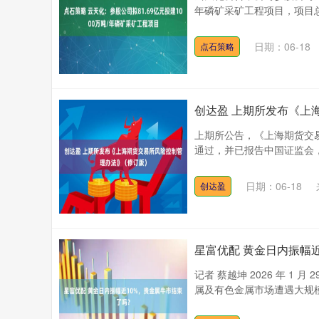
年磷矿采矿工程项目，项目总投
日期：06-18
点石策略
创达盈 上期所发布《上
上期所公告，《上海期货交
通过，并已报告中国证监会，现予
日期：06-18
创达盈
星富优配 黄金日内振幅
记者 蔡越坤 2026 年 1
属及有色金属市场遭遇大规模获