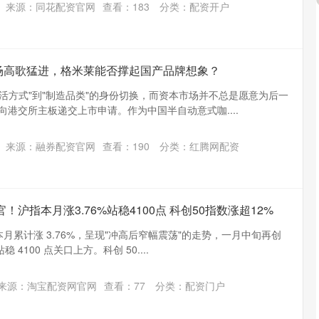
万达策略 两融余额首
配
来源：同花配资官网
查看：
183
分类：
配资开户
配资
场高歌猛进，格米莱能否撑起国产品牌想象？
活方式"到"制造品类"的身份切换，而资本市场并不总是愿意为后一
向港交所主板递交上市申请。作为中国半自动意式咖....
来源：融券配资官网
查看：
190
分类：
红腾网配资
！沪指本月涨3.76%站稳4100点 科创50指数涨超12%
指本月累计涨 3.76%，呈现"冲高后窄幅震荡"的走势，一月中旬再创
4100 点关口上方。科创 50....
来源：淘宝配资网官网
查看：
77
分类：
配资门户